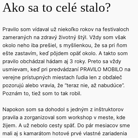
Ako sa to celé
stalo
?
Pravilo som vídaval už niekoľko rokov na festivaloch
zameraných na zdravý životný štýl. Vždy som však
okolo neho iba prešiel, s myšlienkou, že sa pri ňom
ešte zastavím, keď pôjdem opäť okolo. A takto som
pravilo obchádzal hádam aj 3 roky. Preto sa vždy
usmievam, keď pri predvádzaní PRAVILO MOBILO na
verejne prístupných miestach ľudia len z obďaleč
pozorujú alebo vravia, že “teraz nie, až nabudúce”.
Poznám to, tiež som to tak robil.
Napokon som sa dohodol s jedným z inštruktorov
pravila a zorganizoval som workshop v meste, kde
žijem. A už nebolo cesty späť. Do pár mesiacov sme
mali aj s kamarátom hotové prvé vlastné zariadenia