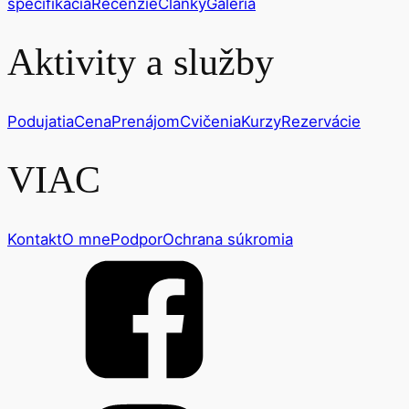
špecifikácia
Recenzie
Články
Galéria
Aktivity a služby
Podujatia
Cena
Prenájom
Cvičenia
Kurzy
Rezervácie
VIAC
Kontakt
O mne
Podpor
Ochrana súkromia